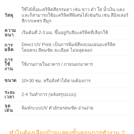
ใช้ได้ทั้งอะคริลิคสีธรรมดา เช่น ขาว ดำ ใส น้ำเงิน แดง
วัสดุ
และก็สามารถใช้อะคริลิคสีพิเศษได้เช่นกัน เช่น สีมิลเล่อร์
สีกากเพชร สีมุก
ความ
เริ่มต้นที่ 2-3 มม. ขึ้นอยู่กับสีอะคริลิคที่เลือกใช้
หนา
Direct UV Print: เป็นการพิมพ์สีลงบนแผ่นอะคริลิค
การ
ผลิต
โดยตรง สีคมชัด ละเอียด ไม่หลุดลอก
การ
ใช้
ใช้งานภายในอาคาร / ภายนอกอาคาร
งาน
ขนาด
10×30 ซม. หรือสั่งทำได้ตามต้องการ
ระยะ
2-4 วันทำการ (หลังสรุปแบบ)
เวลา
จุด
พิมพ์ระบบUV ตัวอักษรคมชัด อ่านง่าย
เด่น
ทำไมต้องเลือกป้ายแสดงขั้นตอนการทำงาน ?