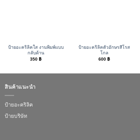
ป้ายอะคริลิคใส งานพิมพ์แบบ
ป้ายอะคริลิคตัวอักษรสีโรส
กลับด้าน
โกล
350
฿
600
฿
สินค้าแนะนำ
ป้ายอะคริลิค
ป้ายบริษัท